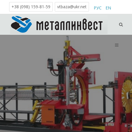
+38 (098) 159-81-59
vtbaza@ukr.net
РУС
EN